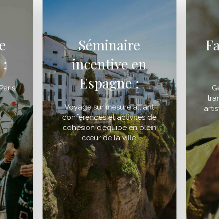
e
Séminaire
F
 :
incentive en
Espagne :
aris.
Ge
tra
Voyage sur mesure alliant
arti
conférences et activités de
cohésion d’équipe en plein
cœur de la ville.