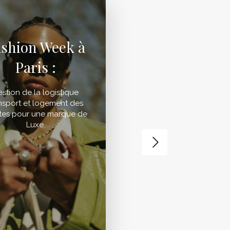
ashion Week à
Paris :
stion de la logistique
nsport et logement des
stes pour une marque de
Luxe.
Slide suivant