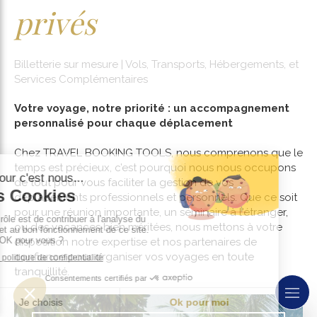
privés
Billetterie sur mesure | Vols, Transports, Hébergements, et
Services Complémentaires
Votre voyage, notre priorité : un accompagnement
personnalisé pour chaque déplacement
Chez TRAVEL BOOKING TOOLS, nous comprenons que le
temps est précieux, c’est pourquoi nous nous occupons
de tout pour vous faciliter la gestion de vos
déplacements professionnels et personnels. Que ce soit
pour une réunion importante, un séminaire à l'étranger,
ou des vacances bien méritées, nous mettons à votre
disposition notre expertise et nos partenaires de
confiance pour organiser vos voyages en toute
tranquillité.